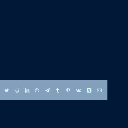
Facebook
Twitter
Reddit
LinkedIn
WhatsApp
Telegram
Tumblr
Pinterest
Vk
Xing
Correo
electrónico