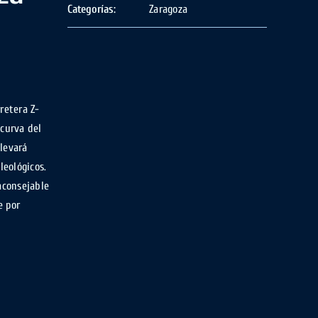
Categorías:
Zaragoza
retera Z-
 curva del
levará
leológicos.
aconsejable
e por