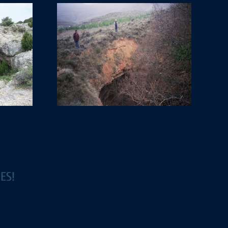
ejesus
ES!