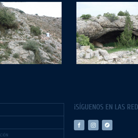
Cueva Rocín
Sima del R
¡SÍGUENOS EN LAS RED
CIÓN