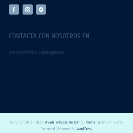
CONTACTA CON NOSOTROS EN
contacto@espeleozaragoza.es
Copyright 2012 - 2023 |
Avada Website Builder
by
ThemeFusion
| All Rights
Reserved | Powered by
WordPress