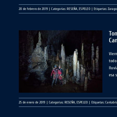
20 de febrero de 2019
|
Categorías:
RESEÑA
,
ESPELEO
|
Etiquetas:
Zarago
Ton
Can
Vier
a
todo
nita,
lluv
esa s
25 de enero de 2019
|
Categorías:
RESEÑA
,
ESPELEO
|
Etiquetas:
Cantabri