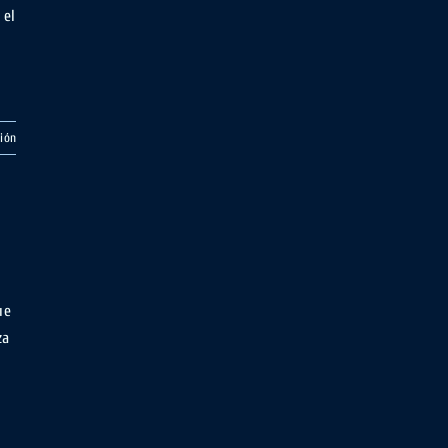
 el
ión
ue
za