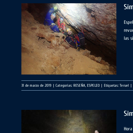
Sim
Espe
revu
nete,
las s
31 de marzo de 2019
|
Categorías:
RESEÑA
,
ESPELEO
|
Etiquetas:
Teruel
|
Sim
Hora 