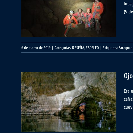
Integ
tes,
(5 de
6 de marzo de 2019
|
Categorías:
RESEÑA
,
ESPELEO
|
Etiquetas:
Zaragoza
Ojo
Era 
caña
bel,
cuev