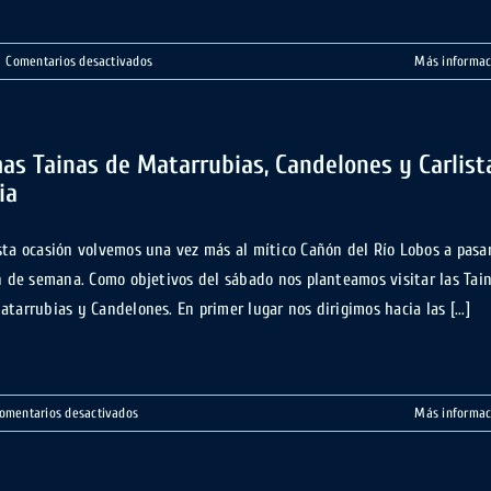
en
|
Comentarios desactivados
Más informac
Travesía
torca
Tibia
–
as Tainas de Matarrubias, Candelones y Carlist
cueva
ia
Fresca.
Cantabria
sta ocasión volvemos una vez más al mítico Cañón del Río Lobos a pasa
in de semana. Como objetivos del sábado nos planteamos visitar las Tai
atarrubias y Candelones. En primer lugar nos dirigimos hacia las [...]
en
omentarios desactivados
Más informac
Simas
Tainas
de