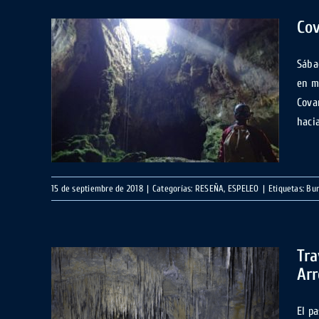
Cov
Sába
en m
Rojo,
Cova
hacia 
15 de septiembre de 2018
|
Categorías:
RESEÑA
,
ESPELEO
|
Etiquetas:
Bu
Tra
Arr
la y
El p