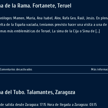
Matarrubias,
a de la Rama. Fortanete, Teruel
Candelones
y
leólogos: Mamen, María, Ana Isabel, Alex, Rafa Geo, Raúl, Jesús. En plen
Carlista.
elta de la España vaciada, teníamos previsto hacer una visita a una de
Soria
imas más emblemáticas de Teruel, La sima de la Cija o Sima de [...]
en
Comentarios desactivados
Más informac
Sima
de
la
Rama.
a del Tubo. Talamantes, Zaragoza
Fortanete,
Teruel
de salida desde Zaragoza: 17:15 Hora de llegada a Zaragoza: 03:15