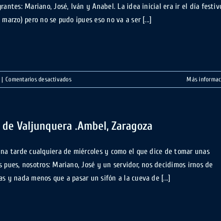
rantes: Mariano, José, Iván y Anabel. La idea inicial era ir el día festiv
 marzo) pero no se pudo ¡pues eso no va a ser [...]
en
|
Comentarios desactivados
Más informac
Sima
del
Tubo.
Talamantes,
 de Valjunquera .Ambel, Zaragoza
Zaragoza
una tarde cualquiera de miércoles y como el que dice de tomar unas
s pues, nosotros: Mariano, José y un servidor, nos decidimos irnos de
as y nada menos que a pasar un sifón a la cueva de [...]