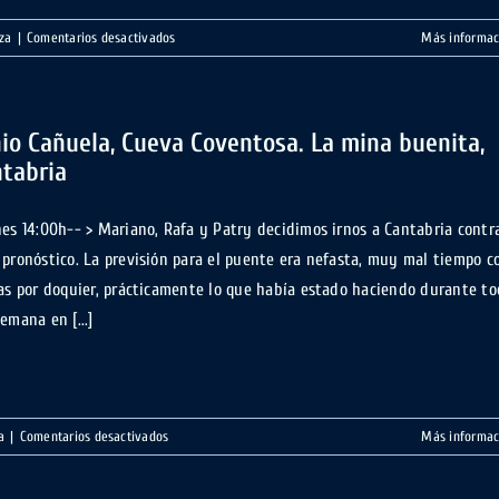
en
za
|
Comentarios desactivados
Más informac
Ojo
de
Valjunquera
.Ambel,
io Cañuela, Cueva Coventosa. La mina buenita,
Zaragoza
tabria
nes 14:00h-- > Mariano, Rafa y Patry decidimos irnos a Cantabria contr
 pronóstico. La previsión para el puente era nefasta, muy mal tiempo c
ias por doquier, prácticamente lo que había estado haciendo durante t
emana en [...]
en
a
|
Comentarios desactivados
Más informac
Tonio
Cañuela,