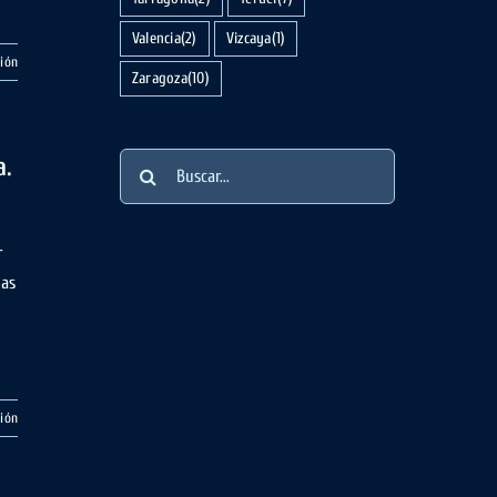
Valencia
(2)
Vizcaya
(1)
ión
Zaragoza
(10)
Buscar:
a.
r
nas
ión