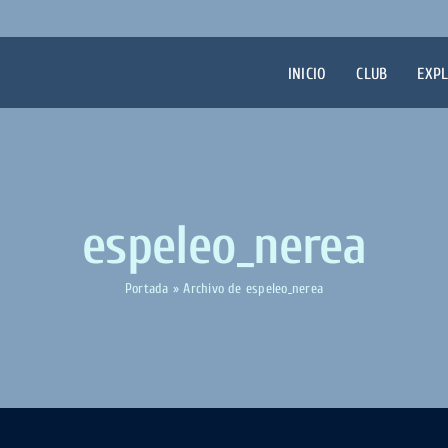
INICIO
CLUB
EXP
espeleo_nerea
Portada
»
Archivo de espeleo_nerea