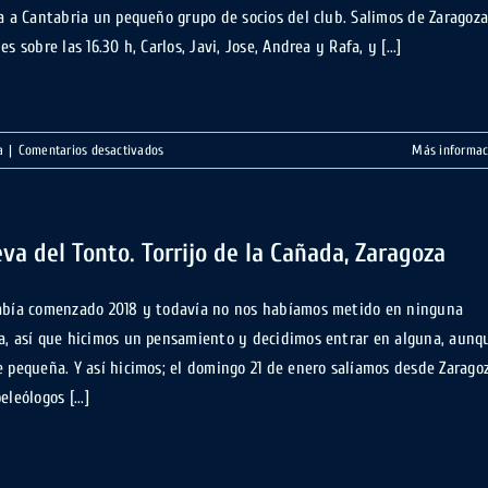
ta a Cantabria un pequeño grupo de socios del club. Salimos de Zaragoza
es sobre las 16.30 h, Carlos, Javi, Jose, Andrea y Rafa, y [...]
en
a
|
Comentarios desactivados
Más informac
Travesías
Tonio-
Cañuela
y
va del Tonto. Torrijo de la Cañada, Zaragoza
Vallina-
Nospotentra.
abía comenzado 2018 y todavía no nos habíamos metido en ninguna
Arredondo,
a, así que hicimos un pensamiento y decidimos entrar en alguna, aunq
Cantabria
e pequeña. Y así hicimos; el domingo 21 de enero salíamos desde Zarago
eleólogos [...]