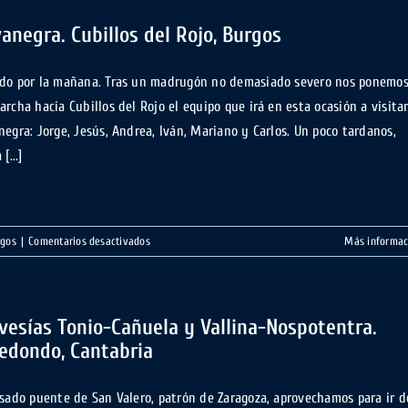
Cueva
Coventosa.
anegra. Cubillos del Rojo, Burgos
La
mina
do por la mañana. Tras un madrugón no demasiado severo nos ponemo
buenita,
archa hacia Cubillos del Rojo el equipo que irá en esta ocasión a visita
Cantabria
negra: Jorge, Jesús, Andrea, Iván, Mariano y Carlos. Un poco tardanos,
[...]
en
rgos
|
Comentarios desactivados
Más informac
Covanegra.
Cubillos
del
Rojo,
vesías Tonio-Cañuela y Vallina-Nospotentra.
Burgos
edondo, Cantabria
asado puente de San Valero, patrón de Zaragoza, aprovechamos para ir d