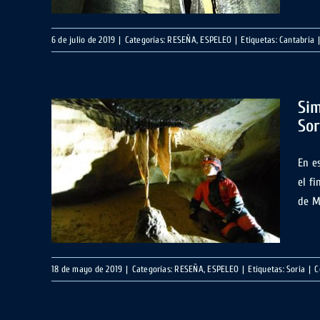
6 de julio de 2019
|
Categorías:
RESEÑA
,
ESPELEO
|
Etiquetas:
Cantabria
Sim
Sor
En e
bias,
el f
Soria
de M
18 de mayo de 2019
|
Categorías:
RESEÑA
,
ESPELEO
|
Etiquetas:
Soria
|
C