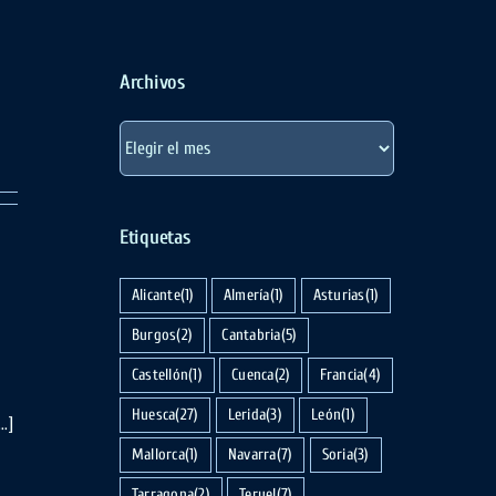
Archivos
Archivos
Etiquetas
Alicante
(1)
Almería
(1)
Asturias
(1)
Burgos
(2)
Cantabria
(5)
Castellón
(1)
Cuenca
(2)
Francia
(4)
Huesca
(27)
Lerida
(3)
León
(1)
.]
Mallorca
(1)
Navarra
(7)
Soria
(3)
Tarragona
(2)
Teruel
(7)