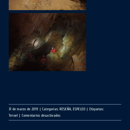
31 de marzo de 2019
|
Categorías:
RESEÑA
,
ESPELEO
|
Etiquetas:
en
Teruel
|
Comentarios desactivados
Sima
de