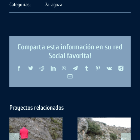
Categorías:
Zaragoza
Comparta esta información en su red
Social favorita!
Facebook
Twitter
Reddit
LinkedIn
WhatsApp
Telegram
Tumblr
Pinterest
Vk
Xing
Correo
electrónico
Proyectos relacionados