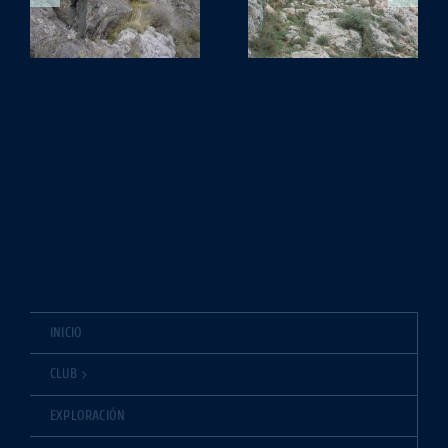
Cueva la
o
Cueva Rocín
Sudor
INICIO
CLUB
EXPLORACIÓN