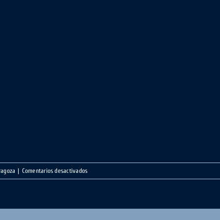
en
ragoza
|
Comentarios desactivados
CIRCULAR
POR
LA
SIERRA