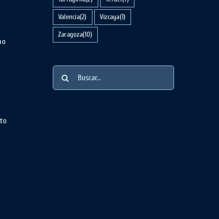
Valencia
(2)
Vizcaya
(1)
Zaragoza
(10)
no
y
Buscar:
nto