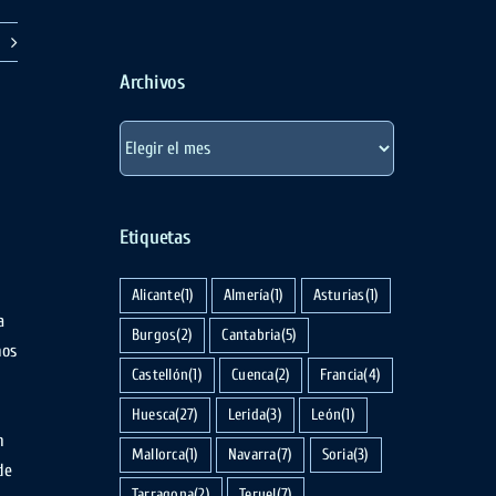
Archivos
Archivos
Etiquetas
Alicante
(1)
Almería
(1)
Asturias
(1)
a
Burgos
(2)
Cantabria
(5)
nos
Castellón
(1)
Cuenca
(2)
Francia
(4)
Huesca
(27)
Lerida
(3)
León
(1)
n
Mallorca
(1)
Navarra
(7)
Soria
(3)
de
Tarragona
(2)
Teruel
(7)