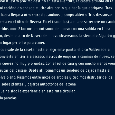
rvar nuestro próximo destino en esta aventura, la caseta situada en la
ol espléndido andaba mucho aire por lo que había que abrigarse. Tras
 hasta llegar a otro cruce de caminos y campo abierto. Tras descansar
tá en el Alto de Nevera. En el tramo hasta el alto se recorre un cami
orridos unos 2 km nos encontramos de nuevo con una subida en línea
cen, desde el alto de Nevera de nuevo observamos la sierra de Algairén 
n lugar perfecto para comer.
 que sale de la caseta hasta el siguiente punto, el pico Valdemadera
convierte en tierra a escasos metros de empezar a caminar de nuevo, se
en cuevas no muy profundas. Con el sol de cara y con mucho menos vie
isfrutar del paisaje. Desde allí tomamos un sendero de bajada hasta el
uelve plano. Pasamos entre arcos de árboles y pudimos disfrutar de los
, sobre plantas y pájaros autóctonos de la zona.
 ha sido la experiencia en esta ruta circular.
do paradas.