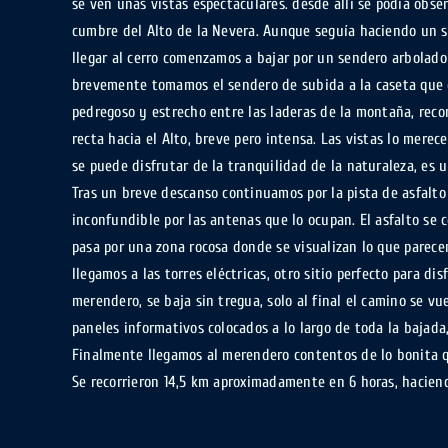
se ven unas vistas espectaculares. desde allí se podía obse
cumbre del Alto de la Nevera. Aunque seguía haciendo un s
llegar al cerro comenzamos a bajar por un sendero arbolado
brevemente tomamos el sendero de subida a la caseta que es
pedregoso y estrecho entre las laderas de la montaña, rec
recta hacia el Alto, breve pero intensa. Las vistas lo mere
se puede disfrutar de la tranquilidad de la naturaleza, es u
Tras un breve descanso continuamos por la pista de asfalto
inconfundible por las antenas que lo ocupan. El asfalto se 
pasa por una zona rocosa donde se visualizan lo que parec
llegamos a las torres eléctricas, otro sitio perfecto para d
merendero, se baja sin tregua, solo al final el camino se v
paneles informativos colocados a lo largo de toda la bajada
Finalmente llegamos al merendero contentos de lo bonita que
Se recorrieron 14,5 km aproximadamente en 6 horas, hacien