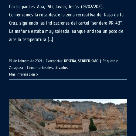
Participantes: Ana, Pili, Javier, Jesús. (19/02/2021).
Comenzamos la ruta desde la zona recreativa del Raso de la
Cruz, siguiendo las indicaciones del cartel "sendero PR-43".
La mañana estaba muy soleada, aunque andaba un poco de
aire la temperatura [...]
19 de febrero de 2021
|
Categorías:
RESEÑA
,
SENDERISMO
|
Etiquetas:
en
Zaragoza
|
Comentarios desactivados
CIRCULAR
Más información
POR
LA
SIERRA
DE
ALGAIRÉN
(ZARAGOZA)