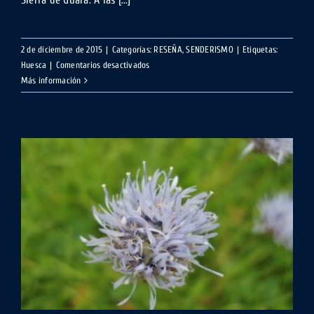
2 de diciembre de 2015
|
Categorías:
RESEÑA
,
SENDERISMO
|
Etiquetas:
en
Huesca
|
Comentarios desactivados
Peña
Más información
San
Cosme