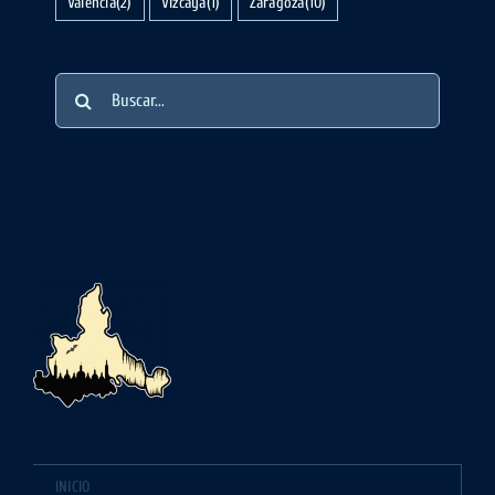
Valencia
(2)
Vizcaya
(1)
Zaragoza
(10)
Buscar:
INICIO