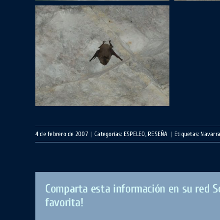
4 de febrero de 2007
|
Categorías:
ESPELEO
,
RESEÑA
|
Etiquetas:
Navarr
Comparta esta información en su red So
favorita!