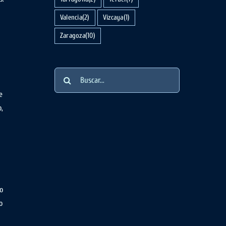
Valencia
(2)
Vizcaya
(1)
Zaragoza
(10)
Buscar:
e
,
to
o