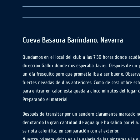
Cueva Basaura Baríndano. Navarra
Quedamos en el local del club a las 7’30 horas donde acudie
dirección Gallur donde nos esperaba Javier. Después de un p
un día fresquito pero que prometía iba a ser bueno. Observ
fuertes nevadas de días anteriores. Como de costumbre ech
para entrar en calor; ésta queda a cinco minutos del lugar
Preparando el material
Después de transitar por un sendero claramente marcado no
denotando la gran cantidad de agua que ha salido por ella
se nota calentita, en comparación con el exterior.
Nuestra primera visita es a la galería de las pinturas a la