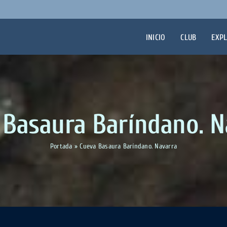
INICIO
CLUB
EXP
 Basaura Baríndano. N
Portada
»
Cueva Basaura Baríndano. Navarra