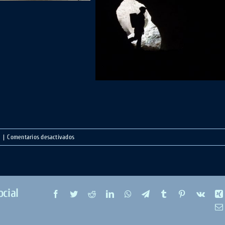
en
a
|
Comentarios desactivados
Cueva
Basaura
Baríndano.
Navarra
cial
Facebook
Twitter
Reddit
LinkedIn
WhatsApp
Telegram
Tumblr
Pinterest
Vk