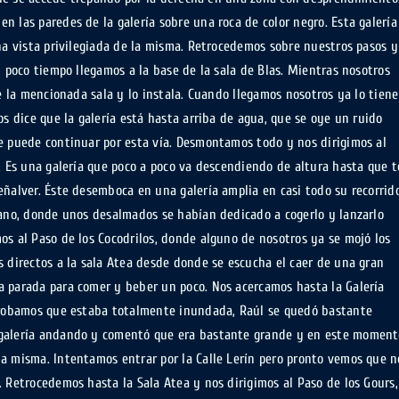
 las paredes de la galería sobre una roca de color negro. Esta galería
una vista privilegiada de la misma. Retrocedemos sobre nuestros pasos y
n poco tiempo llegamos a la base de la sala de Blas. Mientras nosotros
de la mencionada sala y lo instala. Cuando llegamos nosotros ya lo tiene
os dice que la galería está hasta arriba de agua, que se oye un ruido
e puede continuar por esta vía. Desmontamos todo y nos dirigimos al
s. Es una galería que poco a poco va descendiendo de altura hasta que t
eñalver. Éste desemboca en una galería amplia en casi todo su recorrido
uano, donde unos desalmados se habían dedicado a cogerlo y lanzarlo
os al Paso de los Cocodrilos, donde alguno de nosotros ya se mojó los
s directos a la sala Atea desde donde se escucha el caer de una gran
a parada para comer y beber un poco. Nos acercamos hasta la Galería
mprobamos que estaba totalmente inundada, Raúl se quedó bastante
 galería andando y comentó que era bastante grande y en este momen
a misma. Intentamos entrar por la Calle Lerín pero pronto vemos que n
. Retrocedemos hasta la Sala Atea y nos dirigimos al Paso de los Gours,