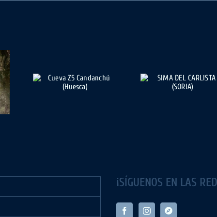
 Z5
SIMA DEL
chú
CARLISTA
a)
(SORIA)
¡SÍGUENOS EN LAS RED