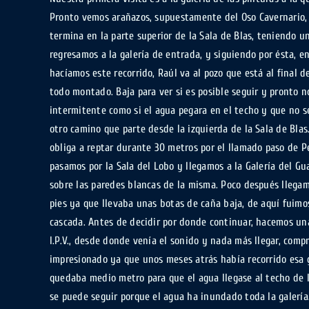
Pronto vemos arañazos, supuestamente del Oso Cavernario, en
termina en la parte superior de la Sala de Blas, teniendo 
regresamos a la galería de entrada, y siguiendo por ésta, e
hacíamos este recorrido, Raúl va al pozo que está al final 
todo montado. Baja para ver si es posible seguir y pronto n
intermitente como si el agua pegara en el techo y que no s
otro camino que parte desde la izquierda de la Sala de Bla
obliga a reptar durante 30 metros por el llamado paso de P
pasamos por la Sala del Lobo y llegamos a la Galería del G
sobre las paredes blancas de la misma. Poco después llegam
pies ya que llevaba unas botas de caña baja, de aquí fuimo
cascada. Antes de decidir por donde continuar, hacemos un
I.P.V., desde donde venía el sonido y nada más llegar, co
impresionado ya que unos meses atrás había recorrido esa
quedaba medio metro para que el agua llegase al techo de l
se puede seguir porque el agua ha inundado toda la galería