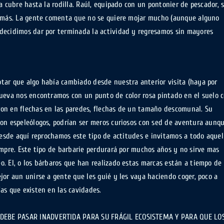
a cubre hasta la rodilla. Raúl, equipado con un pontonier de pescador, 
e más. La gente comenta que no se quiere mojar mucho (aunque alguno
decidimos dar por terminada la actividad y regresamos sin mayores
tar que algo había cambiado desde nuestra anterior visita (haya por
cueva nos encontramos con un punto de color rosa pintado en el suelo 
on en flechas en las paredes, flechas de un tamaño descomunal. Su
son espeleólogos, podrían ser meros curiosos con sed de aventura aunq
 Desde aquí reprochamos este tipo de actitudes e invitamos a todo aquel
empre. Este tipo de barbarie perdurará por muchos años y no sirve mas
. El, o los bárbaros que han realizado estas marcas están a tiempo de
jor aun unirse a gente que les guié y les vaya haciendo coger, poco a
as que existen en las cavidades.
 DEBE PASAR INADVERTIDA PARA SU FRÁGIL ECOSISTEMA Y PARA QUE LO