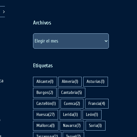
Archivos
Archivos
Etiquetas
ca
Alicante
(1)
Almería
(1)
Asturias
(1)
Burgos
(2)
Cantabria
(5)
Castellón
(1)
Cuenca
(2)
Francia
(4)
Huesca
(27)
Lerida
(3)
León
(1)
o
Mallorca
(1)
Navarra
(7)
Soria
(3)
s.
Tarragona
(2)
Teruel
(7)