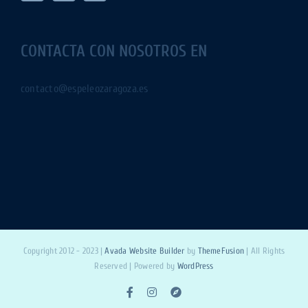
CONTACTA CON NOSOTROS EN
contacto@espeleozaragoza.es
Copyright 2012 - 2023 |
Avada Website Builder
by
ThemeFusion
| All Rights
Reserved | Powered by
WordPress
Facebook
Instagram
Wikiloc