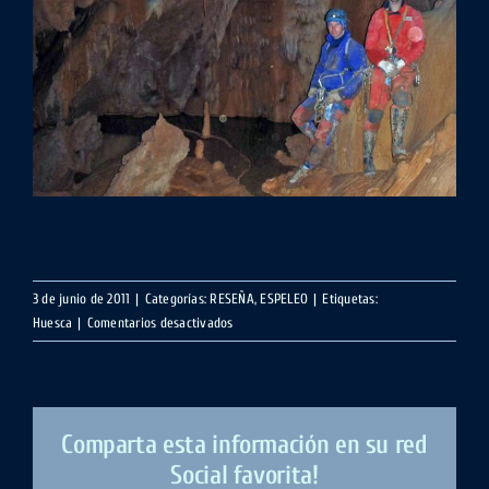
3 de junio de 2011
|
Categorías:
RESEÑA
,
ESPELEO
|
Etiquetas:
en
Huesca
|
Comentarios desactivados
Grallera
de
Guara
Comparta esta información en su red
Social favorita!