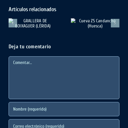
Artículos relacionados
E
Cueva Z5
SIMA DEL
Candanchú
CARLISTA
(Huesca)
(SORIA)
Deja tu comentario
Comentar