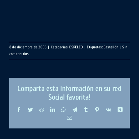
8 de diciembre de 2005
|
Categorías:
ESPELEO
|
Etiquetas:
Castellón
|
Sin
comentarios
Comparta esta información en su red
Social favorita!
Facebook
Twitter
Reddit
LinkedIn
WhatsApp
Telegram
Tumblr
Pinterest
Vk
Xing
Correo
electrónico